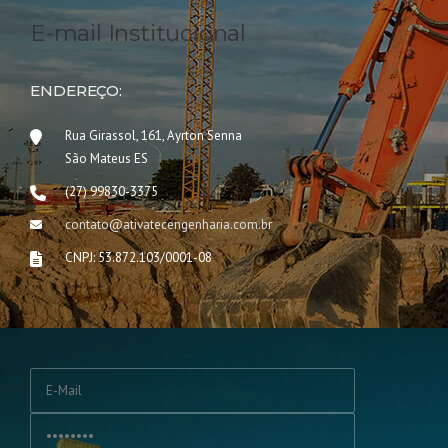
E-mail Institucional
ENDEREÇO:
Rua Girassol, 161, Ayrton Senna
São Mateus ES
(27) 99830-3375
contato@ativatecengenharia.com.br
CNPJ: 53.872.103/0001-08