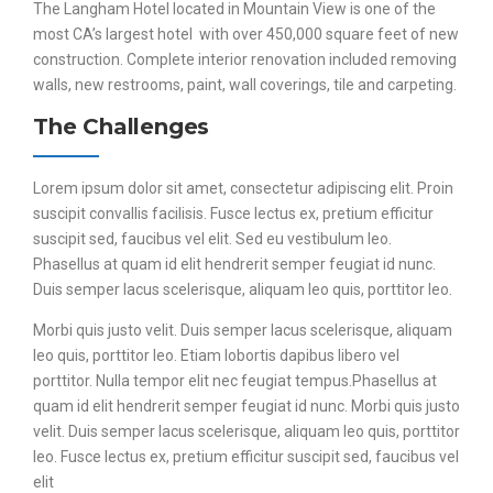
The Langham Hotel located in Mountain View is one of the
most CA’s largest hotel with over 450,000 square feet of new
construction. Complete interior renovation included removing
walls, new restrooms, paint, wall coverings, tile and carpeting.
The Challenges
Lorem ipsum dolor sit amet, consectetur adipiscing elit. Proin
suscipit convallis facilisis. Fusce lectus ex, pretium efficitur
suscipit sed, faucibus vel elit. Sed eu vestibulum leo.
Phasellus at quam id elit hendrerit semper feugiat id nunc.
Duis semper lacus scelerisque, aliquam leo quis, porttitor leo.
Morbi quis justo velit. Duis semper lacus scelerisque, aliquam
leo quis, porttitor leo. Etiam lobortis dapibus libero vel
porttitor. Nulla tempor elit nec feugiat tempus.Phasellus at
quam id elit hendrerit semper feugiat id nunc. Morbi quis justo
velit. Duis semper lacus scelerisque, aliquam leo quis, porttitor
leo. Fusce lectus ex, pretium efficitur suscipit sed, faucibus vel
elit