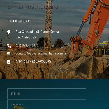
E-mail Institucional
ENDEREÇO:
Rua Girassol, 161, Ayrton Senna
São Mateus ES
(27) 99830-3375
contato@ativatecengenharia.com.br
CNPJ: 53.872.103/0001-08