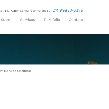
(27) 99830-3375
sol, 161, Ayrton Senna - São Mateus ES
Sobre
Serviços
Portifólio
Contato
um plano de construção