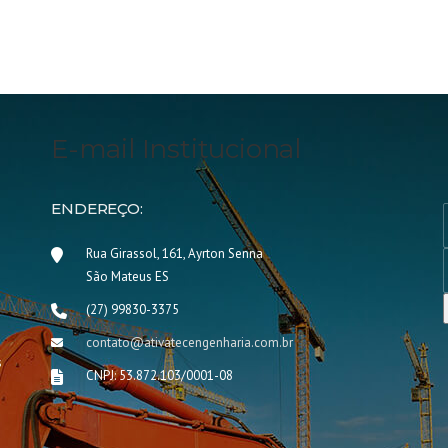
E-mail Institucional
ENDEREÇO:
Rua Girassol, 161, Ayrton Senna
São Mateus ES
(27) 99830-3375
contato@ativatecengenharia.com.br
s
CNPJ: 53.872.103/0001-08