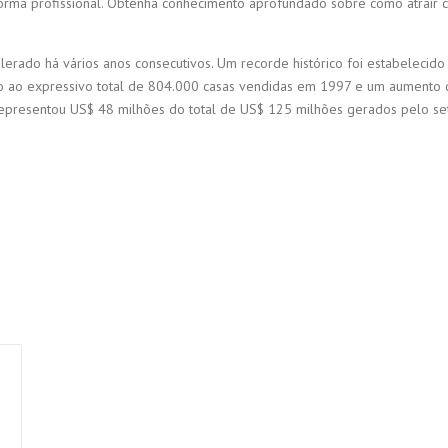
forma profissional. Obtenha conhecimento aprofundado sobre como atrair c
lerado há vários anos consecutivos. Um recorde histórico foi estabelecid
 ao expressivo total de 804.000 casas vendidas em 1997 e um aumento 
representou US$ 48 milhões do total de US$ 125 milhões gerados pelo set