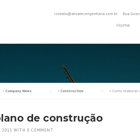
contato@ativatecengenharia.com.br
Rua Giras
Home
>
Company News
>
Construction
>
Como elaborar 
lano de construção
E 2015
WITH
0 COMMENT