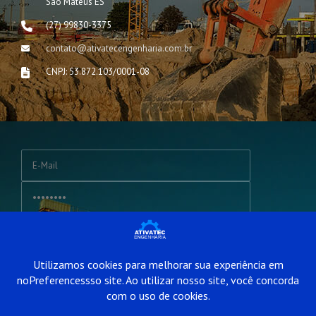
São Mateus ES
(27) 99830-3375
contato@ativatecengenharia.com.br
CNPJ: 53.872.103/0001-08
Login
© 2026 Todos os direitos reservados