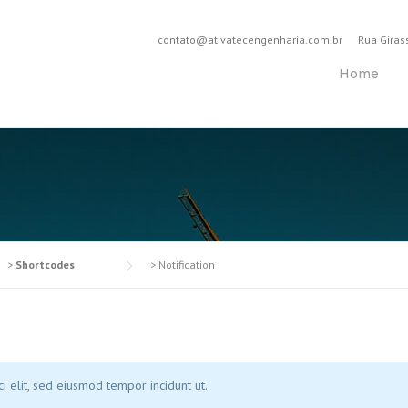
contato@ativatecengenharia.com.br
Rua Giras
Home
>
Shortcodes
>
Notification
i elit, sed eiusmod tempor incidunt ut.