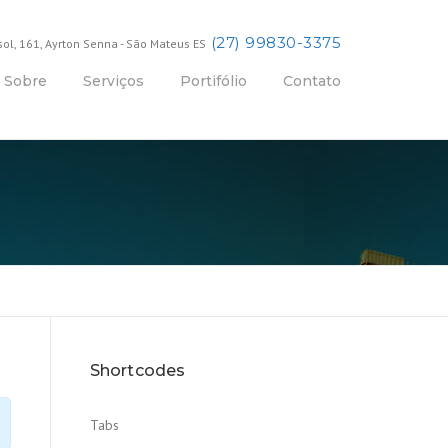
(27) 99830-3375
sol, 161, Ayrton Senna - São Mateus ES
Sobre
Serviços
Portifólio
Contato
Shortcodes
Tabs